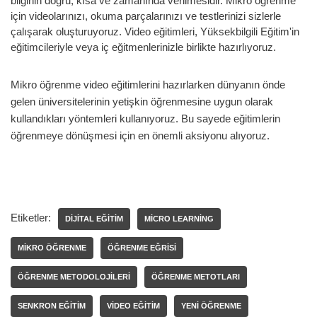
bilginin doğru, kısa ve zamanında verilmesidir. Mikro öğrenme
için videolarınızı, okuma parçalarınızı ve testlerinizi sizlerle
çalışarak oluşturuyoruz. Video eğitimleri, Yüksekbilgili Eğitim'in
eğitimcileriyle veya iç eğitmenlerinizle birlikte hazırlıyoruz.
Mikro öğrenme video eğitimlerini hazırlarken dünyanın önde
gelen üniversitelerinin yetişkin öğrenmesine uygun olarak
kullandıkları yöntemleri kullanıyoruz. Bu sayede eğitimlerin
öğrenmeye dönüşmesi için en önemli aksiyonu alıyoruz.
Etiketler:
DIJITAL EĞITIM
MICRO LEARNING
MIKRO ÖĞRENME
ÖĞRENME EĞRISI
ÖĞRENME METODOLOJILERI
ÖĞRENME METOTLARI
SENKRON EĞITIM
VIDEO EĞITIM
YENI ÖĞRENME