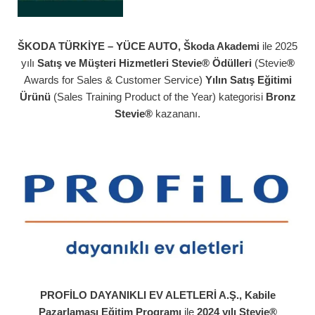
ŠKODA TÜRKİYE – YÜCE AUTO, Škoda Akademi
ile 2025
yılı
Satış ve Müşteri Hizmetleri Stevie® Ödülleri
(Stevie
®
Awards for Sales & Customer Service)
Yılın Satış Eğitimi
Ürünü
(Sales Training Product of the Year) kategorisi
Bronz
Stevie®
kazananı.
PROFİLO DAYANIKLI EV ALETLERİ A.Ş., Kabile
Pazarlaması Eğitim Programı
ile
2024 yılı Stevie®