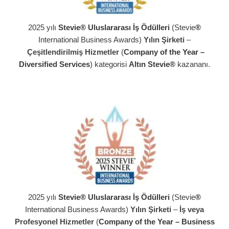
2025 yılı
Stevie® Uluslararası İş Ödülleri
(Stevie
®
International Business Awards)
Yılın Şirketi
–
Çeşitlendir
i
lmiş Hizmetler
(
Company of the Year –
Diversified Services
) kategorisi
Altın Stevie®
kazananı.
2025 yılı
Stevie® Uluslararası İş Ödülleri
(Stevie
®
International Business Awards)
Yılın Şirketi
–
İş veya
Profesyonel Hizmetler
(
Company of the Year – Business