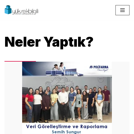
İçeriğe
geç
Neler Yaptık?