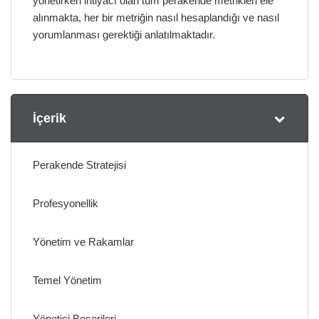
yönetirken ihtiyacı olan tüm perakende metrikleri ele
alınmakta, her bir metriğin nasıl hesaplandığı ve nasıl
yorumlanması gerektiği anlatılmaktadır.
İçerik
Perakende Stratejisi
Profesyonellik
Yönetim ve Rakamlar
Temel Yönetim
Yönetici Becerileri