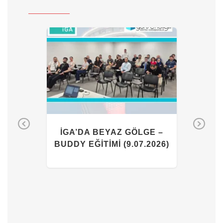
LGE –
İGA’DA BEYAZ GÖLGE –
Pr
Ne
I
BUDDY EĞITIMI (9.07.2026)
ev
xt
io
us
İGA’
BUDDY 