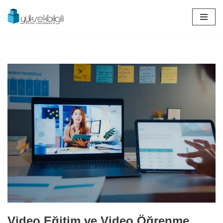
İçeriğe
geç
Video Eğitim ve Video Öğrenme