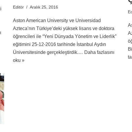
Editör
Aralık 25, 2016
i
Ed
Aston American University ve Universidad
A
Azteca’nın Türkiye’deki yüksek lisans ve doktora
ı
A
öğrencileri ile “Yeni Dünyada Yönetim ve Liderlik”
öğ
eğitimini 25-12-2016 tarihinde İstanbul Aydın
B
Üniversitesinde gerçekleştirdik.…
Daha fazlasını
t
oku »