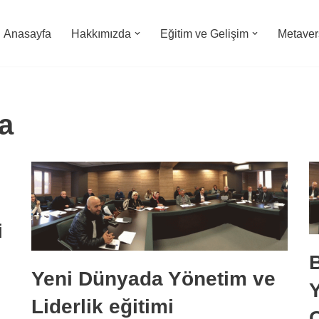
Anasayfa
Hakkımızda
Eğitim ve Gelişim
Metavers
a
i
B
Yeni Dünyada Yönetim ve
Y
Liderlik eğitimi
Ç