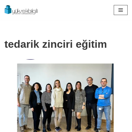
İçeriğe
geç
tedarik zinciri eğitim