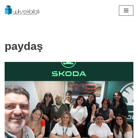
İçeriğe
geç
paydaş