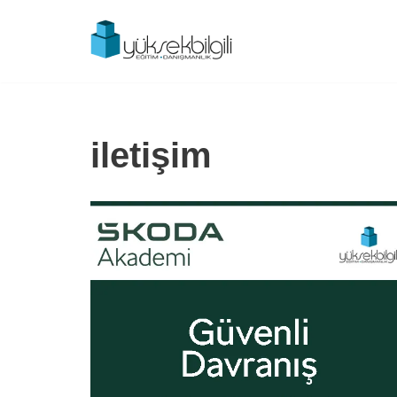
İçeriğe
geç
iletişim