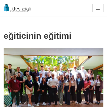
İçeriğe
geç
eğiticinin eğitimi