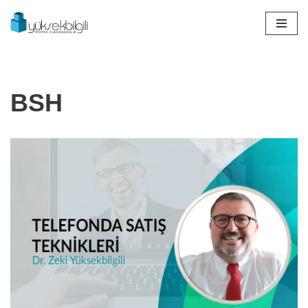
İçeriğe
geç
BSH