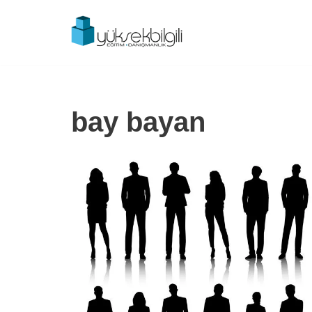
İçeriğe
geç
bay bayan