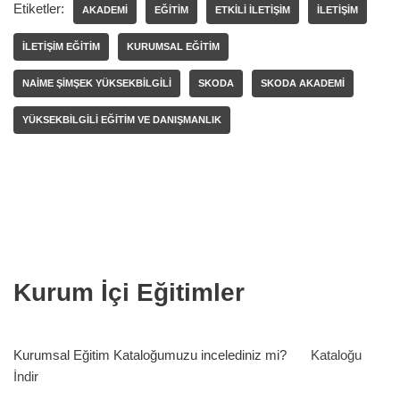
Etiketler:
AKADEMI
EĞITIM
ETKILI ILETIŞIM
İLETIŞIM
ILETIŞIM EĞITIM
KURUMSAL EĞITIM
NAIME ŞIMŞEK YÜKSEKBILGILI
SKODA
SKODA AKADEMI
YÜKSEKBILGILI EĞITIM VE DANIŞMANLIK
Kurum İçi Eğitimler
Kurumsal Eğitim Kataloğumuzu incelediniz mi?
Kataloğu
İndir