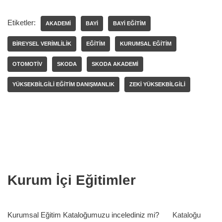
Etiketler:
AKADEMI
BAYI
BAYI EĞITIM
BIREYSEL VERIMLILIK
EĞITIM
KURUMSAL EĞITIM
OTOMOTIV
SKODA
SKODA AKADEMI
YÜKSEKBILGILI EĞITIM DANIŞMANLIK
ZEKI YÜKSEKBILGILI
Kurum İçi Eğitimler
Kurumsal Eğitim Kataloğumuzu incelediniz mi?
Kataloğu