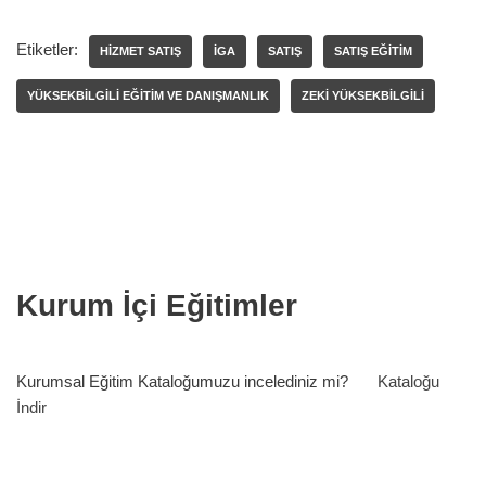
Etiketler:
HIZMET SATIŞ
İGA
SATIŞ
SATIŞ EĞITIM
YÜKSEKBILGILI EĞITIM VE DANIŞMANLIK
ZEKI YÜKSEKBILGILI
Kurum İçi Eğitimler
Kurumsal Eğitim Kataloğumuzu incelediniz mi?
Kataloğu
İndir