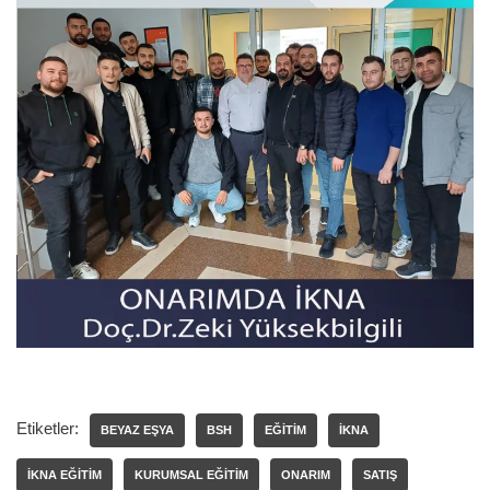
Etiketler:
BEYAZ EŞYA
BSH
EĞITIM
IKNA
IKNA EĞITIM
KURUMSAL EĞITIM
ONARIM
SATIŞ