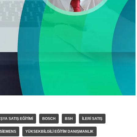
ŞYA SATIŞ EĞITIMI
BOSCH
BSH
ILERI SATIŞ
SIEMENS
YÜKSEKBILGILI EĞITIM DANIŞMANLIK