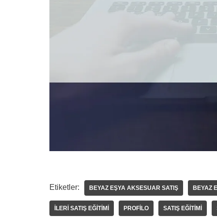
Etiketler:
BEYAZ EŞYA AKSESUAR SATIŞ
BEYAZ E
ILERI SATIŞ EĞITIMI
PROFILO
SATIŞ EĞITIMI