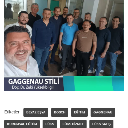
Etiketler:
BEYAZ EŞYA
BOSCH
EĞITIM
GAGGENAU
KURUMSAL EĞITIM
LÜKS
LÜKS HIZMET
LÜKS SATIŞ