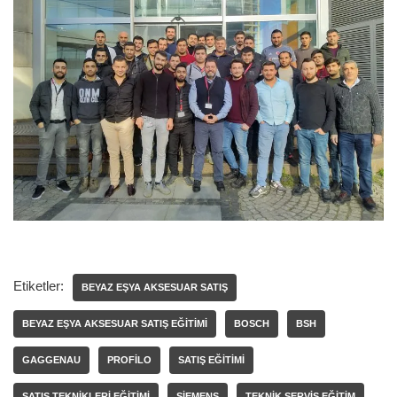
Etiketler:
BEYAZ EŞYA AKSESUAR SATIŞ
BEYAZ EŞYA AKSESUAR SATIŞ EĞITIMI
BOSCH
BSH
GAGGENAU
PROFILO
SATIŞ EĞITIMI
SATIŞ TEKNIKLERI EĞITIMI
SIEMENS
TEKNIK SERVIS EĞITIM